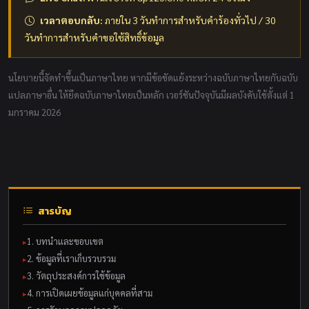
เวลาตอบกลับ:
ภายใน 3 วันทำการสำหรับคำร้องทั่วไป / 30
วันทำการสำหรับคำขอใช้สิทธิ์ข้อมูล
นโยบายนี้จัดทำขึ้นเป็นภาษาไทย หากมีข้อขัดแย้งระหว่างฉบับภาษาไทยกับฉบับ
แปลภาษาอื่น ให้ยึดฉบับภาษาไทยเป็นหลัก เวอร์ชันปัจจุบันมีผลบังคับใช้ตั้งแต่ 1
มกราคม 2026
สารบัญ
1. บทนำและขอบเขต
2. ข้อมูลที่เราเก็บรวบรวม
3. วัตถุประสงค์การใช้ข้อมูล
4. การเปิดเผยข้อมูลแก่บุคคลที่สาม