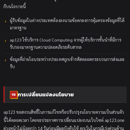
กับนโยบายนี้
ผู้รับข้อมูลในต่างประเทศต้องลงนามข้อตกลงการคุ้มครองข้อมูลที่ได้
มาตรฐาน
ap123 ใช้บริการ Cloud Computing จากผู้ให้บริการชั้นนำที่มีการ
รับรองมาตรฐานความปลอดภัยระดับสากล
ข้อมูลที่ถ่ายโอนระหว่างประเทศถูกเข้ารหัสตลอดกระบวนการส่งและ
รับ
การเปลี่ยนแปลงนโยบาย
10
ap123 ขอสงวนสิทธิ์ในการแก้ไขหรือปรับปรุงนโยบายความเป็นส่วนตัว
นี้ได้ตลอดเวลา โดยจะประกาศการเปลี่ยนแปลงบนเว็บไซต์ ap123.one
ล่วงหน้าไม่น้อยกว่า 14 วันก่อนมีผลบังคับใช้ ยกเว้นในกรณีเร่งด่วนด้าน