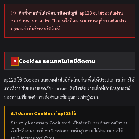
สิ่งที่ท่านทำได้เพื่อปกป้องบัญชี:
ap123 จะไม่ขอรหัสผ่าน
ของท่านผ่านทาง Live Chat หรืออีเมล หากพบพฤติกรรมดังกล่าว
กรุณาแจ้งทีมซัพพอร์ตทันที
Cookies และเทคโนโลยีติดตาม
6
ap123 ใช้ Cookies และเทคโนโลยีที่คล้ายกันเพื่อให้ประสบการณ์การใช้
งานที่ราบรื่นและปลอดภัย Cookies คือไฟล์ขนาดเล็กที่เก็บในอุปกรณ์
ของท่านเพื่อจดจำการตั้งค่าและข้อมูลการเข้าสู่ระบบ
6.1 ประเภท Cookies ที่ ap123 ใช้
Strictly Necessary Cookies:
จำเป็นสำหรับการทำงานหลักของ
เว็บไซต์ เช่น การรักษา Session การเข้าสู่ระบบ ไม่สามารถปิดได้
โดยไม่กระทบการใช้งาน