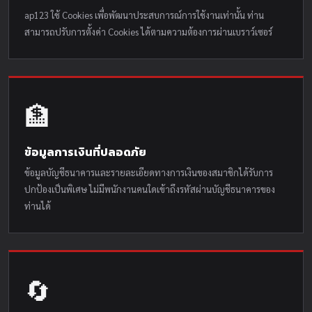
ap123 ใช้ Cookies เพื่อพัฒนาประสบการณ์การใช้งานเท่านั้น ท่าน
สามารถปรับการตั้งค่า Cookies ได้ตามความต้องการผ่านเบราว์เซอร์
🏦
ข้อมูลการเงินที่ปลอดภัย
ข้อมูลบัญชีธนาคารและรายละเอียดทางการเงินของสมาชิกได้รับการ
ปกป้องเป็นพิเศษ ไม่มีพนักงานคนใดเข้าถึงรหัสผ่านบัญชีธนาคารของ
ท่านได้
🔄