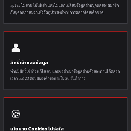
ap123 ไม่ขาย ไม่ให้เช่า และไม่แลกเปลี่ยนข้อมูลส่วนบุคคลของสมาชิก
กับบุคคลภายนอกเพื่อวัตถุประสงค์ทางการตลาดโดยเด็ดขาด
👤
สิทธิ์เจ้าของข้อมูล
ท่านมีสิทธิ์เข้าถึง แก้ไข ลบ และขอสำเนาข้อมูลส่วนตัวของท่านได้ตลอด
เวลา ap123 ตอบสนองคำขอภายใน 30 วันทำการ
🍪
นโยบาย Cookies โปร่งใส