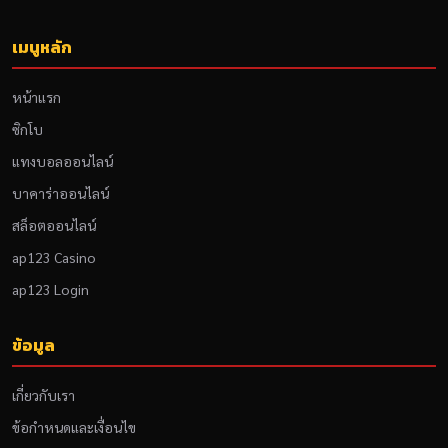
เมนูหลัก
หน้าแรก
ซิกโบ
แทงบอลออนไลน์
บาคาร่าออนไลน์
สล็อตออนไลน์
ap123 Casino
ap123 Login
ข้อมูล
เกี่ยวกับเรา
ข้อกำหนดและเงื่อนไข