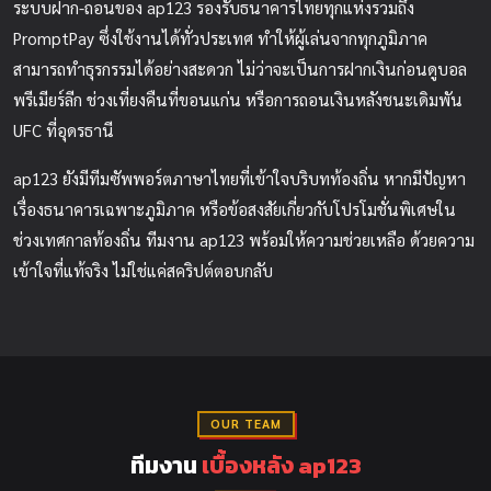
ระบบฝาก-ถอนของ ap123 รองรับธนาคารไทยทุกแห่งรวมถึง
PromptPay ซึ่งใช้งานได้ทั่วประเทศ ทำให้ผู้เล่นจากทุกภูมิภาค
สามารถทำธุรกรรมได้อย่างสะดวก ไม่ว่าจะเป็นการฝากเงินก่อนดูบอล
พรีเมียร์ลีก ช่วงเที่ยงคืนที่ขอนแก่น หรือการถอนเงินหลังชนะเดิมพัน
UFC ที่อุดรธานี
ap123 ยังมีทีมซัพพอร์ตภาษาไทยที่เข้าใจบริบทท้องถิ่น หากมีปัญหา
เรื่องธนาคารเฉพาะภูมิภาค หรือข้อสงสัยเกี่ยวกับโปรโมชั่นพิเศษใน
ช่วงเทศกาลท้องถิ่น ทีมงาน ap123 พร้อมให้ความช่วยเหลือ ด้วยความ
เข้าใจที่แท้จริง ไม่ใช่แค่สคริปต์ตอบกลับ
OUR TEAM
ทีมงาน
เบื้องหลัง ap123