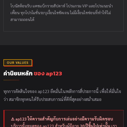
โบนัสต้อนรับ แคชแบ็กรายสัปดาห์ โปรแกรม VIP และโปรแนะนำ
เพื่อน ทุกโปรโมชั่นระบุเงื่อนไขชัดเจน ไม่มีเงื่อนไขซ่อนที่ทำให้ไม่
สามารถถอนได้
OUR VALUES
ค่านิยมหลัก
ของ ap123
ทุกการตัดสินใจของ ap123 ยึดมั่นในหลักการสี่ประการนี้ เพื่อให้มั่นใจ
ว่า สมาชิกทุกคนได้รับประสบการณ์ที่ดีที่สุดอย่างสม่ำเสมอ
⚠️ ap123 ให้ความสำคัญกับการเล่นอย่างมีความรับผิดชอบ
บริการทั้งหมดของ ap123 สำหรับผู้มีอายุ
20 ปีขึ้นไปเท่านั้น
เรา