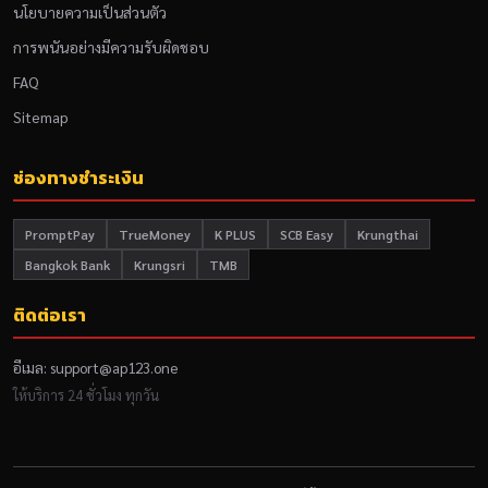
นโยบายความเป็นส่วนตัว
การพนันอย่างมีความรับผิดชอบ
FAQ
Sitemap
ช่องทางชำระเงิน
PromptPay
TrueMoney
K PLUS
SCB Easy
Krungthai
Bangkok Bank
Krungsri
TMB
ติดต่อเรา
อีเมล:
support@ap123.one
ให้บริการ 24 ชั่วโมง ทุกวัน