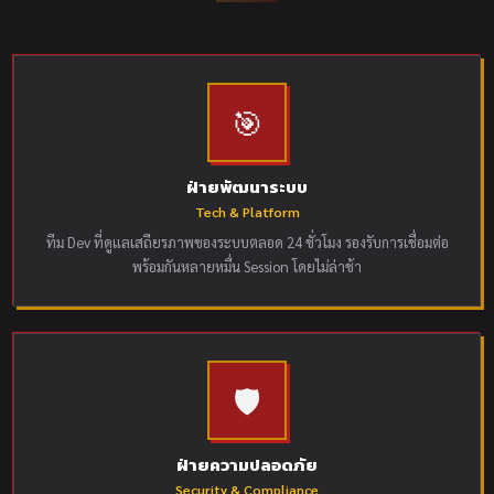
🎯
ฝ่ายพัฒนาระบบ
Tech & Platform
ทีม Dev ที่ดูแลเสถียรภาพของระบบตลอด 24 ชั่วโมง รองรับการเชื่อมต่อ
พร้อมกันหลายหมื่น Session โดยไม่ล่าช้า
🛡️
ฝ่ายความปลอดภัย
Security & Compliance