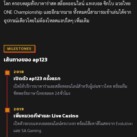
โลก ครอบคลุมทั้งบาคาร่าสด สล็อตออนไลน์ แทงบอล ซิกโบ มวยไทย
ONE Championship และอีกมากมาย ทั้งหมดนี้สามารถเข้าเล่นได้จาก
อุปกรณ์เดียวโดยไม่ต้องโหลดแอปใดๆ เพิ่มเติม
MILESTONES
เส้นทางของ ap123
2018
เปิดตัว ap123 ครั้งแรก
เปิดให้บริการบาคาร่าและสล็อตออนไลน์สำหรับผู้เล่นชาวไทย พร้อมทีม
ซัพพอร์ตภาษาไทยตลอด 24 ชั่วโมง
2019
เพิ่มหมวดกีฬาและ Live Casino
เปิดตัวระบบแทงบอลออนไลน์ครบวงจร พร้อมโต๊ะคาสิโนสดจาก Evolution
และ SA Gaming